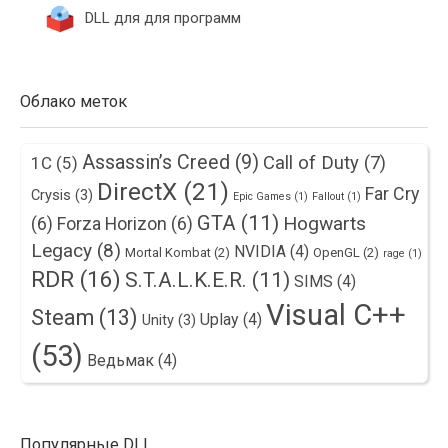
DLL для для программ
Облако меток
Assassin’s Creed
(9)
Call of Duty
(7)
1С
(5)
DirectX
(21)
Far Cry
Crysis
(3)
Epic Games
(1)
Fallout
(1)
GTA
(11)
Hogwarts
(6)
Forza Horizon
(6)
Legacy
(8)
NVIDIA
(4)
Mortal Kombat
(2)
OpenGL
(2)
rage
(1)
RDR
(16)
S.T.A.L.K.E.R.
(11)
SIMS
(4)
Visual C++
Steam
(13)
Uplay
(4)
Unity
(3)
(53)
Ведьмак
(4)
Популярные DLL