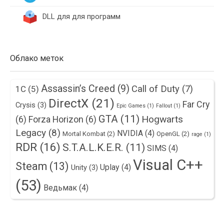
DLL для для программ
Облако меток
Assassin’s Creed
(9)
Call of Duty
(7)
1С
(5)
DirectX
(21)
Far Cry
Crysis
(3)
Epic Games
(1)
Fallout
(1)
GTA
(11)
Hogwarts
(6)
Forza Horizon
(6)
Legacy
(8)
NVIDIA
(4)
Mortal Kombat
(2)
OpenGL
(2)
rage
(1)
RDR
(16)
S.T.A.L.K.E.R.
(11)
SIMS
(4)
Visual C++
Steam
(13)
Uplay
(4)
Unity
(3)
(53)
Ведьмак
(4)