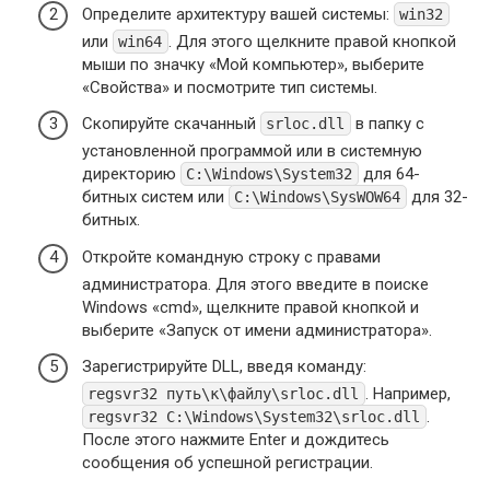
Определите архитектуру вашей системы:
win32
или
. Для этого щелкните правой кнопкой
win64
мыши по значку «Мой компьютер», выберите
«Свойства» и посмотрите тип системы.
Скопируйте скачанный
в папку с
srloc.dll
установленной программой или в системную
директорию
для 64-
C:\Windows\System32
битных систем или
для 32-
C:\Windows\SysWOW64
битных.
Откройте командную строку с правами
администратора. Для этого введите в поиске
Windows «cmd», щелкните правой кнопкой и
выберите «Запуск от имени администратора».
Зарегистрируйте DLL, введя команду:
. Например,
regsvr32 путь\к\файлу\srloc.dll
.
regsvr32 C:\Windows\System32\srloc.dll
После этого нажмите Enter и дождитесь
сообщения об успешной регистрации.