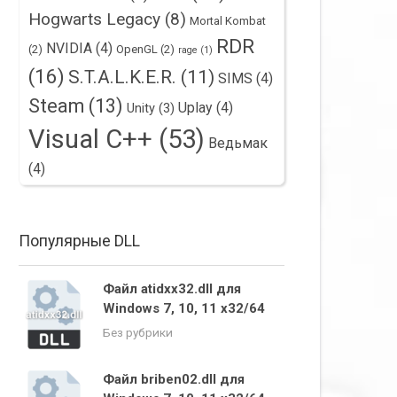
Hogwarts Legacy
(8)
Mortal Kombat
RDR
NVIDIA
(4)
(2)
OpenGL
(2)
rage
(1)
(16)
S.T.A.L.K.E.R.
(11)
SIMS
(4)
Steam
(13)
Uplay
(4)
Unity
(3)
Visual C++
(53)
Ведьмак
(4)
Популярные DLL
Файл atidxx32.dll для
Windows 7, 10, 11 x32/64
Без рубрики
Файл briben02.dll для