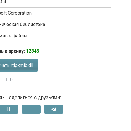
x64
oft Corporation
ическая библиотека
емные файлы
ь к архиву:
12345
чать rtipxmib.dll
0
я? Поделиться с друзьями: