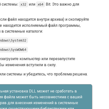
й системы:
или
Bit. Это важно для
x32
x64
сли файл находится внутри архива) и скопируйте
де находится исполняемый файл программы,
 в системные каталоги:
ndows\System32
ndows\SysWOW64
загрузите компьютер или перезапустите
ы изменения вступили в силу.
ли системы и убедитесь, что проблема решена.
льная установка DLL может не сработать в
сия файла может быть несовместима с вашей
 прав для внесения изменений в системные
с уже существующими библиотеками или