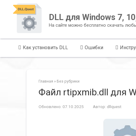
Перейти
к
DLL для Windows 7, 10,
контенту
На сайте можно бесплатно скачать люб
Как установить DLL
Ошибки
Инстр
Главная
»
Без рубрики
Файл rtipxmib.dll для W
Обновлено:
07.10.2025
Автор:
dllquest