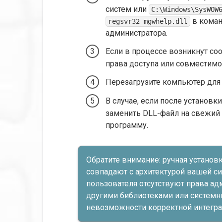
систем или
C:\Windows\SysWOW
в коман
regsvr32 mgwhelp.dll
администратора.
Если в процессе возникнут со
права доступа или совместимо
Перезагрузите компьютер для
В случае, если после установк
заменить DLL-файл на свежий
программу.
Обратите внимание: ручная установк
совпадают с архитектурой вашей си
пользователя отсутствуют права а
другими библиотеками или системн
невозможности корректной интегра