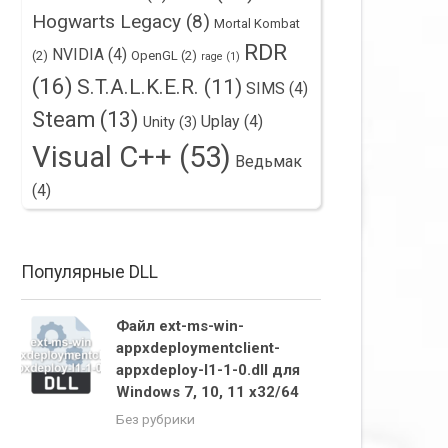
Hogwarts Legacy
(8)
Mortal Kombat
RDR
NVIDIA
(4)
(2)
OpenGL
(2)
rage
(1)
(16)
S.T.A.L.K.E.R.
(11)
SIMS
(4)
Steam
(13)
Uplay
(4)
Unity
(3)
Visual C++
(53)
Ведьмак
(4)
Популярные DLL
Файл ext-ms-win-
appxdeploymentclient-
appxdeploy-l1-1-0.dll для
Windows 7, 10, 11 x32/64
Без рубрики