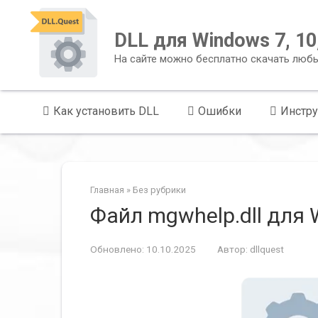
Перейти
к
DLL для Windows 7, 10,
контенту
На сайте можно бесплатно скачать люб
Как установить DLL
Ошибки
Инстр
Главная
»
Без рубрики
Файл mgwhelp.dll для W
Обновлено:
10.10.2025
Автор:
dllquest