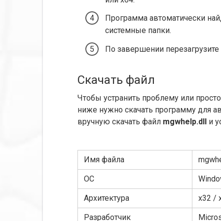
Программа автоматически най
системные папки.
По завершении перезагрузите
Скачать файл
Чтобы устранить проблему или прост
ниже нужно скачать программу для а
вручную скачать файл
mgwhelp.dll
и у
Имя файла
mgwhel
ОС
Window
Архитектура
x32 / 
Разработчик
Micros