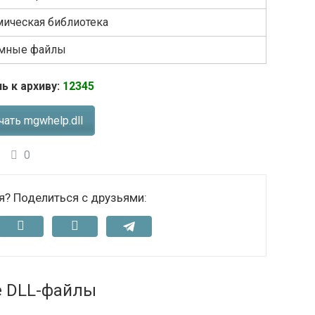
ическая библиотека
емные файлы
ь к архиву:
12345
чать mgwhelp.dll
0
я? Поделиться с друзьями:
е DLL-файлы