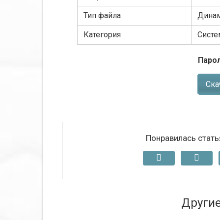
Тип файла
Динам
Категория
Сист
Парол
Ска
Понравилась стать
Други