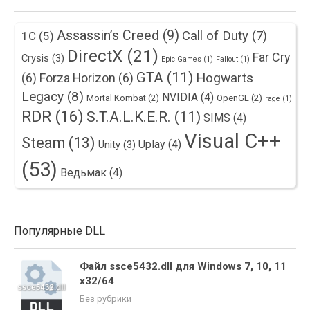
Assassin’s Creed
(9)
Call of Duty
(7)
1С
(5)
DirectX
(21)
Far Cry
Crysis
(3)
Epic Games
(1)
Fallout
(1)
GTA
(11)
Hogwarts
(6)
Forza Horizon
(6)
Legacy
(8)
NVIDIA
(4)
Mortal Kombat
(2)
OpenGL
(2)
rage
(1)
RDR
(16)
S.T.A.L.K.E.R.
(11)
SIMS
(4)
Visual C++
Steam
(13)
Uplay
(4)
Unity
(3)
(53)
Ведьмак
(4)
Популярные DLL
Файл ssce5432.dll для Windows 7, 10, 11
x32/64
Без рубрики