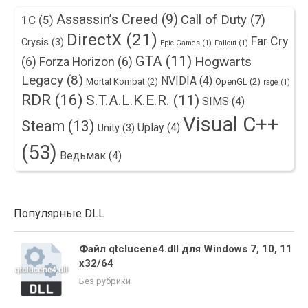
Assassin’s Creed
(9)
Call of Duty
(7)
1С
(5)
DirectX
(21)
Far Cry
Crysis
(3)
Epic Games
(1)
Fallout
(1)
GTA
(11)
Hogwarts
(6)
Forza Horizon
(6)
Legacy
(8)
NVIDIA
(4)
Mortal Kombat
(2)
OpenGL
(2)
rage
(1)
RDR
(16)
S.T.A.L.K.E.R.
(11)
SIMS
(4)
Visual C++
Steam
(13)
Uplay
(4)
Unity
(3)
(53)
Ведьмак
(4)
Популярные DLL
Файл qtclucene4.dll для Windows 7, 10, 11
x32/64
Без рубрики