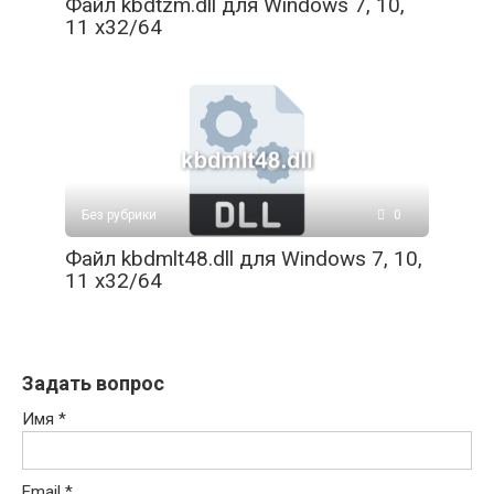
Файл kbdtzm.dll для Windows 7, 10,
11 x32/64
Без рубрики
0
Файл kbdmlt48.dll для Windows 7, 10,
11 x32/64
Задать вопрос
Имя
*
Email
*