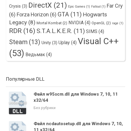
DirectX
(21)
Far Cry
Crysis
(3)
Epic Games
(1)
Fallout
(1)
GTA
(11)
Hogwarts
(6)
Forza Horizon
(6)
Legacy
(8)
NVIDIA
(4)
Mortal Kombat
(2)
OpenGL
(2)
rage
(1)
RDR
(16)
S.T.A.L.K.E.R.
(11)
SIMS
(4)
Visual C++
Steam
(13)
Uplay
(4)
Unity
(3)
(53)
Ведьмак
(4)
Популярные DLL
Файл w95scm.dll для Windows 7, 10, 11
x32/64
Без рубрики
Файл ncdautosetup.dll для Windows 7, 10,
11 x32/64